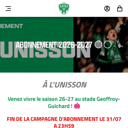
MENU
MON
MON
COMPTE
PANIER
ABONNEMENT 2026-2027 🟢⚪
À L'UNISSON
Venez vivre le saison 26-27 au stade Geoffroy-
Guichard !
🏟
FIN DE LA CAMPAGNE D'ABONNEMENT LE 31/07
A 23H59