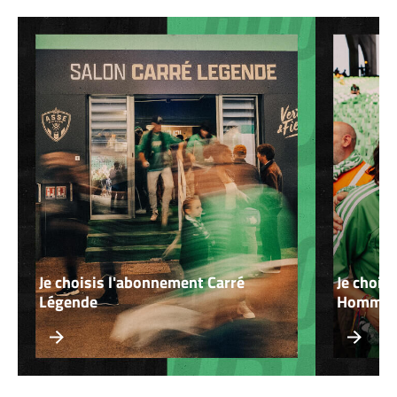
Je choisis l'abonnement Carré
Je chois
Légende
Homme