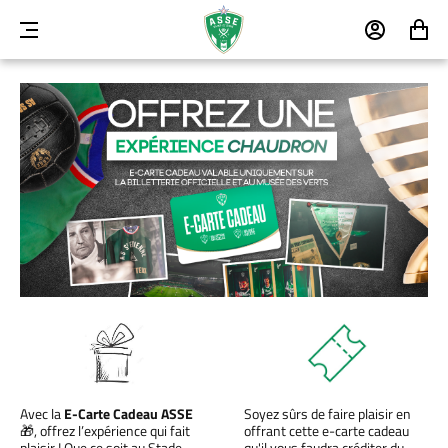
MENU
MON
MON
COMPTE
PANIER
Avec la
E-Carte Cadeau ASSE
Soyez sûrs de faire plaisir en
🎁, offrez l’expérience qui fait
offrant cette e-carte cadeau
plaisir ! Que ce soit au Stade
qu'il vous faudra créditer du