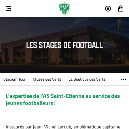
MENU
MON
MON
COMPTE
PANIER
LES STAGES DE FOOTBALL
Stadium Tour
Musée des Verts
La Boutique des Verts
L’expertise de l’AS Saint-Etienne au service des
jeunes footballeurs !
Instaurés par Jean-Michel Larqué, emblématique capitaine