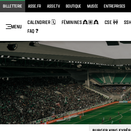
BILLETTERIE
ASSE.FR
ASSE.TV
BOUTIQUE
MUSÉE
ENTREPRISES
CALENDRIER 🗓️
FÉMININES 👸🏽👸
CSE 🚧
SS
MENU
FAQ ❓
BURGER KING EXPÉR