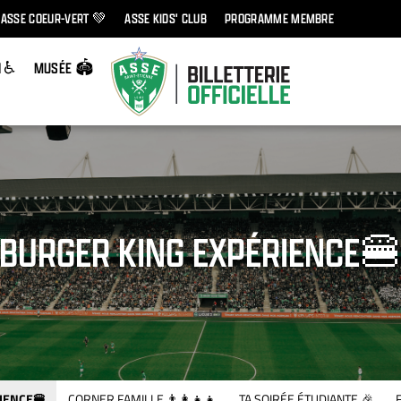
ASSE COEUR-VERT 💚
ASSE KIDS' CLUB
PROGRAMME MEMBRE
H ♿
MUSÉE 🏟️
BURGER KING EXPÉRIENCE
IENCE🍔
CORNER FAMILLE 👨‍👩‍👧‍👧
TA SOIRÉE ÉTUDIANTE 🎉