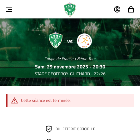
MENU
MON
MON
COMPTE
PANIER
SAINT-
ECOTAY
ETIENNE
MOINGT
vs
Coupe de France • 8ème Tour
Sam. 29 novembre 2025 - 20:30
STADE GEOFFROY-GUICHARD - 22/26
Cette séance est terminée.
BILLETTERIE OFFICIELLE