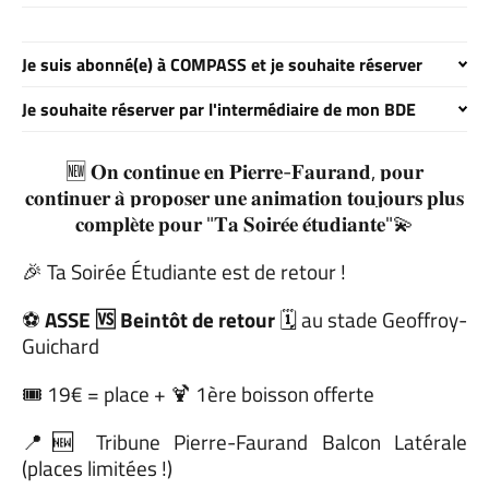
Je suis abonné(e) à COMPASS et je souhaite réserver
Je souhaite réserver par l'intermédiaire de mon BDE
🆕 𝐎𝐧 𝐜𝐨𝐧𝐭𝐢𝐧𝐮𝐞 𝐞𝐧 𝐏𝐢𝐞𝐫𝐫𝐞-𝐅𝐚𝐮𝐫𝐚𝐧𝐝, 𝐩𝐨𝐮𝐫
𝐜𝐨𝐧𝐭𝐢𝐧𝐮𝐞𝐫 𝐚̀ 𝐩𝐫𝐨𝐩𝐨𝐬𝐞𝐫 𝐮𝐧𝐞 𝐚𝐧𝐢𝐦𝐚𝐭𝐢𝐨𝐧 𝐭𝐨𝐮𝐣𝐨𝐮𝐫𝐬 𝐩𝐥𝐮𝐬
𝐜𝐨𝐦𝐩𝐥𝐞̀𝐭𝐞 𝐩𝐨𝐮𝐫 "𝐓𝐚 𝐒𝐨𝐢𝐫𝐞́𝐞 𝐞́𝐭𝐮𝐝𝐢𝐚𝐧𝐭𝐞"💫
🎉 Ta Soirée Étudiante est de retour !
⚽
ASSE 🆚 Beintôt de retour
🗓️ au stade Geoffroy-
Guichard
🎟️ 19€ = place + 🍹 1ère boisson offerte
📍🆕 Tribune Pierre-Faurand Balcon Latérale
(places limitées !)