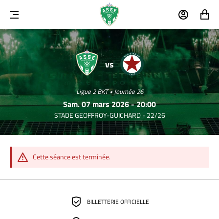
MENU
MON
MON
COMPTE
PANIER
SAINT-
RED
ETIENNE
STAR
vs
FC
Ligue 2 BKT • Journée 26
Sam. 07 mars 2026 - 20:00
STADE GEOFFROY-GUICHARD - 22/26
Cette séance est terminée.
BILLETTERIE OFFICIELLE