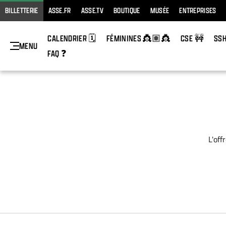
BILLETTERIE
ASSE.FR
ASSE.TV
BOUTIQUE
MUSÉE
ENTREPRISES
CALENDRIER 🗓️
FÉMININES 👸🏽👸
CSE 🚧
SS
MENU
FAQ ❓
L'of