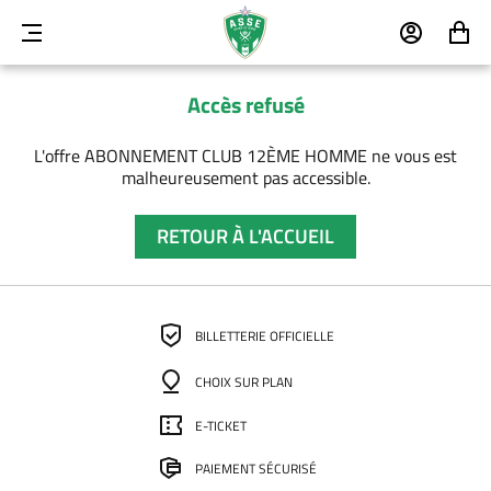
MENU
MON
MON
COMPTE
PANIER
Accès refusé
L'offre ABONNEMENT CLUB 12ÈME HOMME ne vous est
malheureusement pas accessible.
RETOUR À L'ACCUEIL
BILLETTERIE OFFICIELLE
CHOIX SUR PLAN
E-TICKET
PAIEMENT SÉCURISÉ